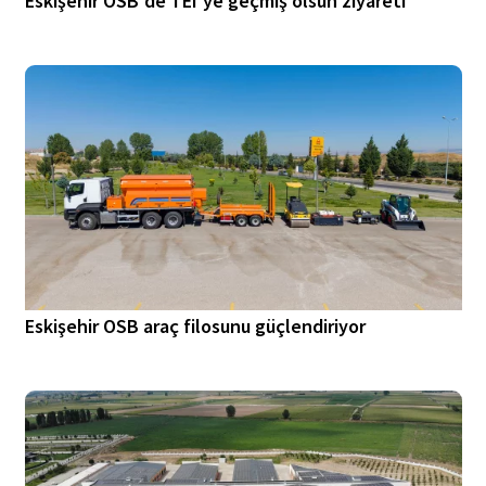
Eskişehir OSB'de TEI'ye geçmiş olsun ziyareti
Eskişehir OSB araç filosunu güçlendiriyor