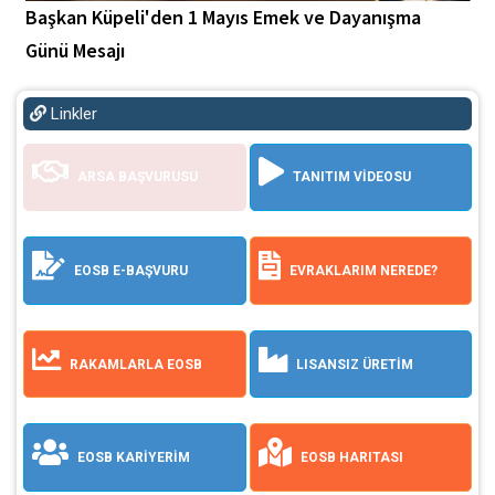
Başkan Küpeli'den 1 Mayıs Emek ve Dayanışma
Günü Mesajı
Linkler
ARSA BAŞVURUSU
TANITIM VİDEOSU
EOSB E-BAŞVURU
EVRAKLARIM NEREDE?
RAKAMLARLA EOSB
LISANSIZ ÜRETİM
EOSB KARİYERİM
EOSB HARITASI